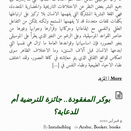
جميع البشر بغض النظر عن الاختلافات التاريخية والحضارية المتعددة،
فهي اللغة البشرية المشتركة التي يفهمها الانسان بلا تركيز على ارتباطها
بكلمات للغات متعددة قد لا يفهمها المستمع ولكنه يتمكن من التفاعل
العقلي والنفسي مع ايقاعاتها وحركاتها وقرارها وجوابها وغيرها من
عناصر القواعد الموسيقية. وعلى الرغم من التغير الذي يطرأ على الموسيقى
بتغير العصور، فإن اساسياتها وقواعدها العامة ما تزال هي نفسها التي
ابتدعها الانسان قبل آلاف السنين، وما الاختلاف الظاهر سوى
انعكاس للواقع الثقافي الذي يتم معايشته في كافة العصور. ولقد اختلف
علماء الاحياء الطبيعية وعلماء النفس في […]
More | المزيد
بوكر المفقودة.. جائزة للترضية أم
للدعاية؟
9 فبراير 2010
By
Imtidadblog
in
Arabic
,
Booker
,
books