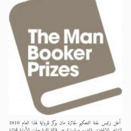
أعلن رئيس لجنة التحكيم لجائزة مان بوكر للرواية لهذا العام 2010
الشاعر الانجليزي (اندرو موشون) عن قائمة الترشيحات الأولية للجائزة