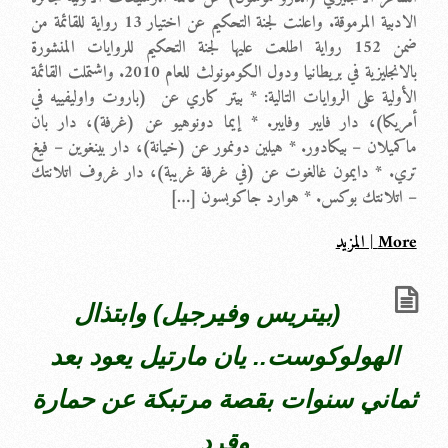
الادبية المرموقة. واعلنت لجنة التحكيم عن اختيار 13 رواية للقائمة من
ضمن 152 رواية اطلعت عليها لجنة التحكيم للروايات المنشورة
بالانجليزية في بريطانيا ودول الكومونولث للعام 2010. واشتملت القائمة
الأولية على الروايات التالية: * بيتر كاري عن (باروت واوليفييه في
أمريكا)، دار فايبر وفايبر. * إيما دونوهيو عن (غرفة)، دار بان
ماكميلان – بيكادور. * هيلين دونمور عن (خيانة)، دار بينغوين – فيغ
تري. * دايمون غالغوت عن (في غرفة غريبة)، دار غروف اتلانتك
– اتلانتك بوكس. * هوارد جاكوبسون […]
More | المزيد
(بيتريس وفيرجيل) وابتذال
الهولوكوست.. يان مارتيل يعود بعد
ثماني سنوات بقصة مرتبكة عن حمارة
وقرد