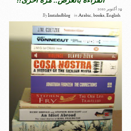
القراءة بالعرض.. مرة اخرى!!
29 أكتوبر 2010
By
Imtidadblog
in
Arabic
,
books
,
English