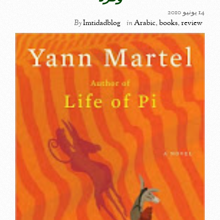
14 يونيو 2010
By
Imtidadblog
in
Arabic
,
books
,
review