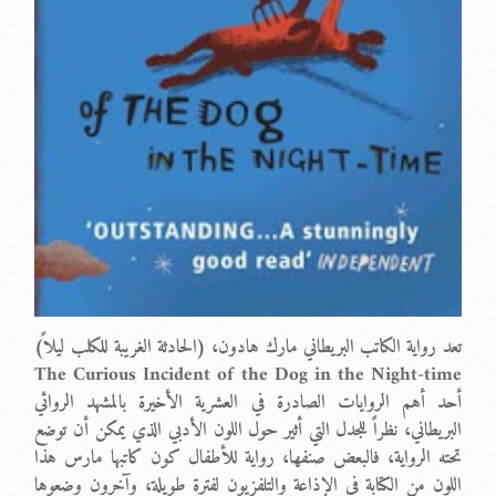
تعد رواية الكاتب البريطاني مارك هادون، (الحادثة الغريبة للكلب ليلاً)
The Curious Incident of the Dog in the Night-time
أحد أهم الروايات الصادرة في العشرية الأخيرة بالمشهد الروائي
البريطاني، نظراً للجدل التي أثير حول اللون الأدبي الذي يمكن أن توضع
تحته الرواية، فالبعض صنفها، رواية للأطفال كون كاتبها مارس هذا
اللون من الكتابة في الإذاعة والتلفزيون لفترة طويلة، وآخرون وضعوها