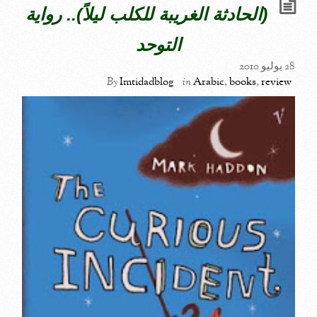
(الحادثة الغريبة للكلب ليلاً).. رواية
التوحد
28 يوليو 2010
By
Imtidadblog
in
Arabic
,
books
,
review