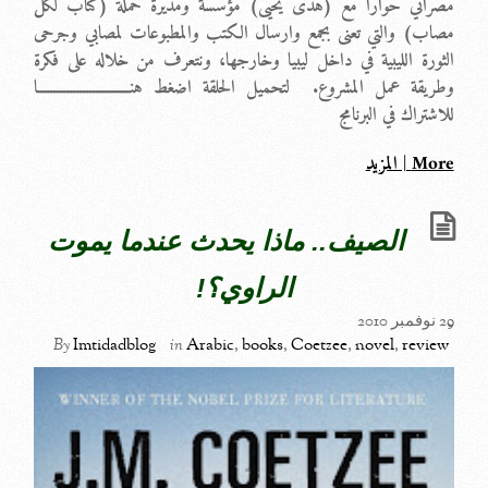
مصراتي حواراً مع (هدى يحيى) مؤسسة ومديرة حملة (كتاب لكل
مصاب) والتي تعنى بجمع وارسال الكتب والمطبوعات لمصابي وجرحى
الثورة الليبية في داخل ليبيا وخارجها، ونتعرف من خلاله على فكرة
وطريقة عمل المشروع. لتحميل الحلقة اضغط هنــــــــــــــــــــــــــــا
للاشتراك في البرنامج
More | المزيد
الصيف.. ماذا يحدث عندما يموت
الراوي؟!
29 نوفمبر 2010
By
Imtidadblog
in
Arabic
,
books
,
Coetzee
,
novel
,
review