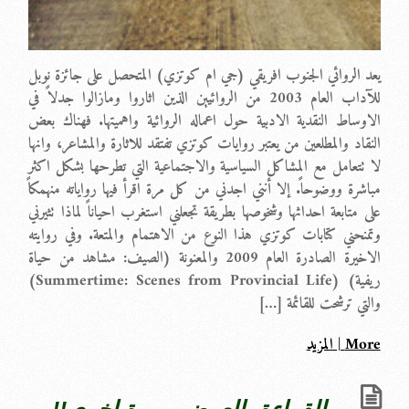
يعد الروائي الجنوب افريقي (جي ام كوتزي) المتحصل على جائزة نوبل
للآداب العام 2003 من الروائيين الذين اثاروا ومازالوا جدلاً في
الاوساط النقدية الادبية حول اعماله الروائية واهميتها. فهناك بعض
النقاد والمطلعين من يعتبر روايات كوتزي تفتقد للاثارة والمشاعر، وانها
لا تتعامل مع المشاكل السياسية والاجتماعية التي تطرحها بشكل اكثر
مباشرة ووضوحاً. إلا أنني اجدني من كل مرة اقرأ فيها رواياته منهمكاً
على متابعة احداثها وشخوصها بطريقة تجعلني استغرب احياناً لماذا تثيرني
وتمنحني كتابات كوتزي هذا النوع من الاهتمام والمتعة. وفي روايته
الاخيرة الصادرة العام 2009 والمعنونة (الصيف: مشاهد من حياة
ريفية) (Summertime: Scenes from Provincial Life)
والتي ترشحت للقائمة […]
More | المزيد