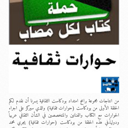
من انتاجات مجموعة برامج امتداد بودكاست الثقافية يسرنا أن نقدم لكم
الحلقة الأولى من بودكاست (حوارات ثقافية) والذي سيركز على اجراء
الحوارات مع الكتاب والفنانين والمتخصصين في الشأن الثقافي عربياً
ودولياً.في هذه الحلقة من بودكاست (حوارات ثقافية) يجري محمد