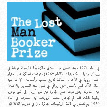
في العام 1971 وبعد عامين من انطلاق جائزة بوكر المرموقة للرواية في
بريطانيا ودول الكومونولث (العام 1969)، توقفت الجائزة عن اختيار
افضل رواية في الأعوام السابقة لتاريخ منحها وأصبحت كما هو عليه
الحال الآن تمنح لأفضل عملي روائي في نفس سنة الصدور والاعلان
عن الجائزة، وتغير موعد منح الجائزة من شهر أبريل إلى شهر نوفمبر،
ونتيجة لذلك فقد تم تجاهل معظم الروايات التي صدرت في العام
1970 ولم تدخل في قائمة الترشيحات للجائزة بوكر في دورتها الثالثة التي