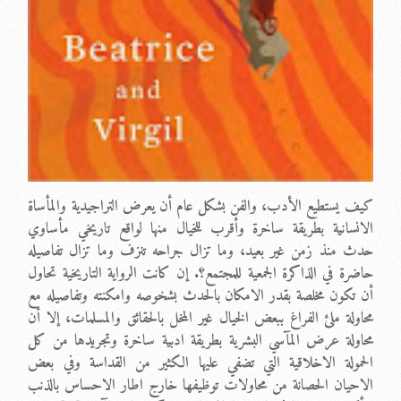
كيف يستطيع الأدب، والفن بشكل عام أن يعرض التراجيدية والمأساة
الانسانية بطريقة ساخرة وأقرب للخيال منها لواقع تاريخي مأساوي
حدث منذ زمن غير بعيد، وما تزال جراحه تنزف وما تزال تفاصيله
حاضرة في الذاكرة الجمعية للمجتمع؟. إن كانت الرواية التاريخية تحاول
أن تكون مخلصة بقدر الامكان بالحدث بشخوصه وامكنته وتفاصيله مع
محاولة ملئ الفراغ ببعض الخيال غير المخل بالحقائق والمسلمات، إلا أن
محاولة عرض المآسي البشرية بطريقة ادبية ساخرة وتجريدها من كل
الحمولة الاخلاقية التي تضفي عليها الكثير من القداسة وفي بعض
الاحيان الحصانة من محاولات توظيفها خارج اطار الاحساس بالذنب