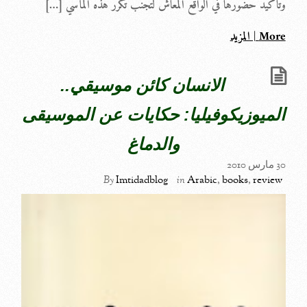
وتأكيد حضورها في الواقع المعاش لتجنب تكرر هذه المآسي […]
More | المزيد
الانسان كائن موسيقي..
الميوزيكوفيليا: حكايات عن الموسيقى
والدماغ
30 مارس 2010
By
Imtidadblog
in
Arabic
,
books
,
review