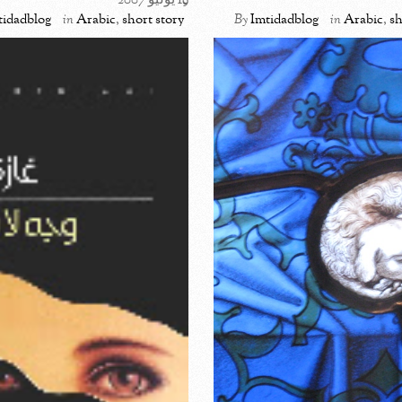
19 يوليو 2007
tidadblog
in
Arabic
,
short story
By
Imtidadblog
in
Arabic
,
sh