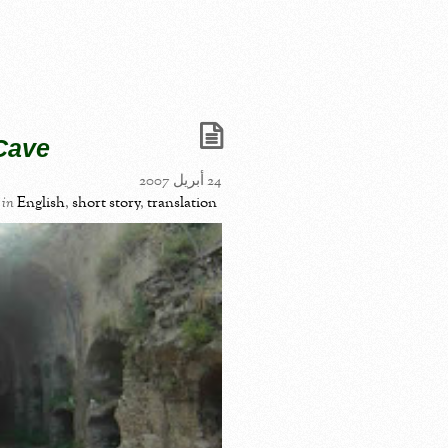
Cave*
24 أبريل 2007
in
English
,
short story
,
translation