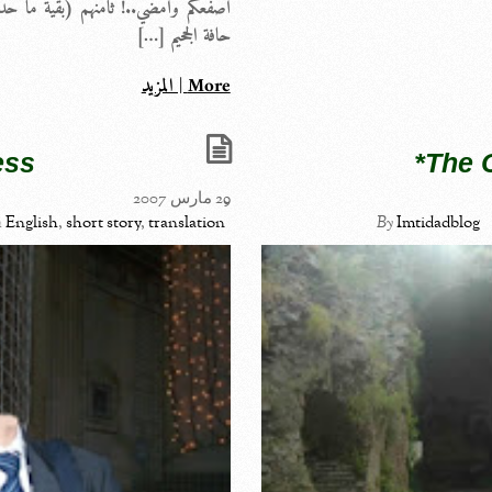
أصفعكم وأمضي..! ثامنهم (بقية ما حد
حافة الجحيم […]
More | المزيد
ess
The 
29 مارس 2007
n
English
,
short story
,
translation
By
Imtidadblog