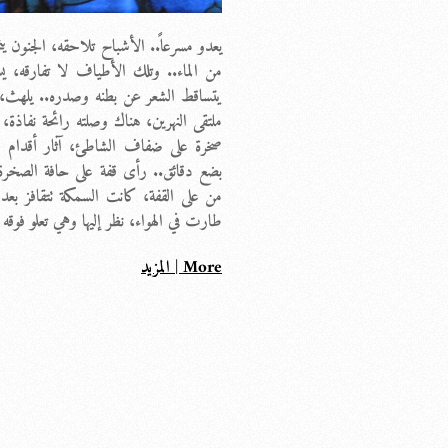
يعدو مسرعاً.. الأشباح تلاحقه، الجنون ينخ
من الماء.. وتلك الأطياف لا تفارقه، يست
يتساقط الشعر عن بطنه وصدره.. يلهث، ال
ملتقى النهرين، هناك وصلته رائحة نفاذ
صخرة على ضفاف الشاطئ، آثار أقدام ل
بضع دقائق.. رأى قفة على حافة الصخرة ته
من على القفة، كانت السمكة تتقافز بعد
طارت في الهواء، نظر إليها وهي تعلو فو
More | المزيد