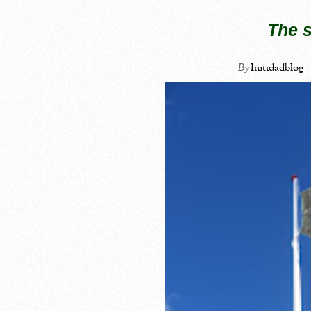
The s
By
Imtidadblog