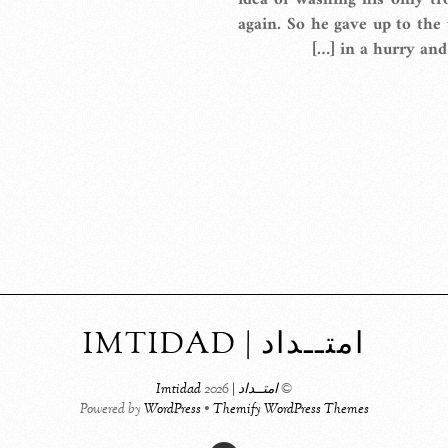
idea of washing his only tr
again. So he gave up to the 
in a hurry and 
امتــداد | IMTIDAD
©
امتــداد | Imtidad
2026
Powered by
WordPress
•
Themify WordPress Themes