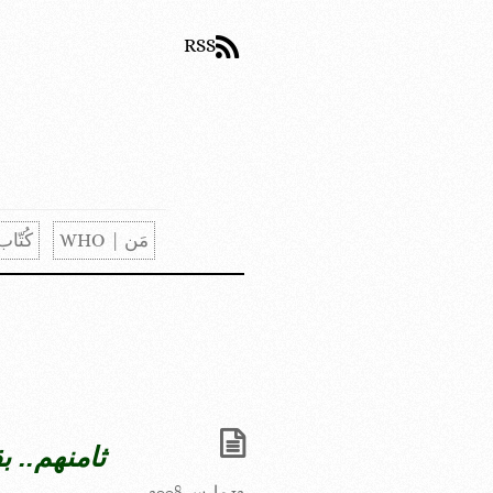
RSS
مَن | WHO
كُتّاب | S
ثامنهم.. 