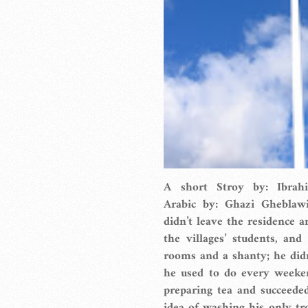
A short Stroy by: Ibrah
Arabic by: Ghazi Gheblaw
didn’t leave the residence 
the villages’ students, an
rooms and a shanty; he didn’
he used to do every weeke
preparing tea and succeede