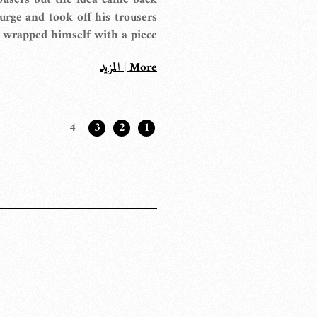
ousers but the idea came back
urge and took off his trousers
wrapped himself with a piece […]
More | المزيد
4
3
2
1