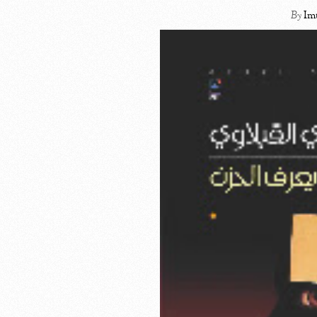
By
Im