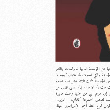
ة عن المؤسسة العربية للدراسات والنشر
الجديدة والتي اخترت لها عنوان "وجه لا
 المجموعة ضمت ثلاثة عشر قصة قصيرة
 قلت في الاهداء: إلى عيسى الذي من
إلى مريم التي من جنيها رسمت صورة
انت قصص المجموعة كالتالي: انتهى…
قوسِ قُزَحْ خط أحمر الإمبراطور الحبال