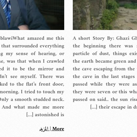
eblawiWhat amazed me this
A short Story By: Ghazi G
 that surrounded everything
the beginning there was 
ng my sense of hearing, or
particle of dust, things exi
e, was that when I crawled
the earth became green and y
ted it to be the mirror and
the cave escaping from the
ldn’t see myself. There was
the cave in the last stages
ed to the flat’s front door,
passed while they were asl
 morning. I tried to touch my
they were seven or this wha
 Only a smooth studded neck.
passed on said.. the sun ri
!! And what made me more
their escape in dre
astonished is […]
More | المزيد