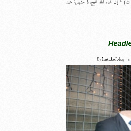
ث) * إن شاء الله تحج..! مشهدية عند
Headl
By
Imtidadblog
i