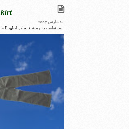
kirt
24 مارس 2007
in
English
,
short story
,
translation