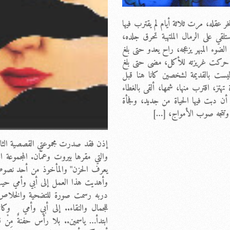
ر عقله، مرت ثلاثة أيام لم يقترب فيها
لقي على الرمال الملتهبة تحرق جلده،
ضوء المبهر يزعجه، راح يعدو حتى بلغ
ة، حركت غريزته للأكل، مضى حتى بلغ
يست بالقديمة لشخصين كانا هنا قبل
تز، اقترب منها، شمها، ألقى بالغطاء
 أن دبت فيها الحياة من جديد، وفجأة
قه وتتجه صوب الأمواج، […]
إذن فقد صدرت مجموعتي القصصية الثاني
والتي مقرها بيروت وعمّان. المجموعة 
يعرف الحزن" والمأخوذ من أحد نصوص
وأهديت هذا العمل إلى أبي وأمي حيث
دربه رسمت صورة للتضحية والخلاص 
للجمال والنقاء.. إلى أبي وأمي وك
ابتدأ… ياسمين.. بلا رأس حفنةٌ مِنْ 