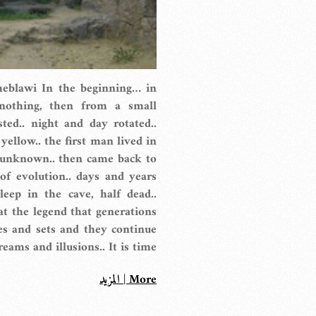
heblawi In the beginning… in
nothing, then from a small
sted.. night and day rotated..
ellow.. the first man lived in
 unknown.. then came back to
 of evolution.. days and years
eep in the cave, half dead..
t the legend that generations
ses and sets and they continue
ams and illusions.. It is time […]
More | المزيد