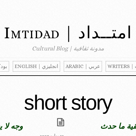
امتــداد | Imtidad
مدونة ثقافية | Cultural Blog
WRITER
عربي | ARABIC
انجليزي | ENGLISH
بودكا
short story
بقية ما حدث
وجه لا 