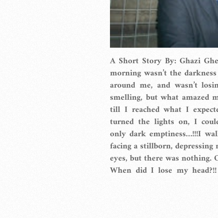
A Short Story By: Ghazi Gh
morning wasn’t the darkness
around me, and wasn’t losi
smelling, but what amazed m
till I reached what I expec
turned the lights on, I cou
only dark emptiness…!!!I walk
facing a stillborn, depressing
eyes, but there was nothing.
When did I lose my head?