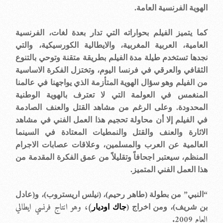
الهوية الفرنسية العامة.
كما يتميز الفيلم بحواراته التي تدار بعدة لغات، الفرنسية
العامية، العربية المغربية، والايطالية الكورسيكية، والتي
نجدها تستخدم طيلة مدة الفيلم بطريقة متقنة وتوحي بالتنوع
الثقافي والعرقي في فرنسا اليوم، وتختزل الفكرة الاساسية
من الفيلم وهو سؤال الهوية المتأزمة الذي يواجهنا في عالمنا
المنغمس في العولمة التي لا تعترف بالهوية الوطنية
المحدودة. وعلى الرغم من مشاهد القتل والعنف الصادمة
في الفيلم إلا أن محاولة تحجيم هذا العمل الفني في مشاهد
الاثارة والعنف والقتل والنمطيات المعتادة في السينما
العالمية عن العرب والمسلمين، وعلاقات عصابات الاجرام
المنظم، سيعتبر اجحافاً وتقليلاً من عمق الفكرة المقدمة من
هذا العمل الفني المتميز.
“النبي” من بطولة (طاهر رحيم)، (نيلس اريستروب)، و(عادل
)، وهو انتاج فرنسي ايطالي
بن شريف)، ومن اخراج (
جاك
اوديار
العام 2009.