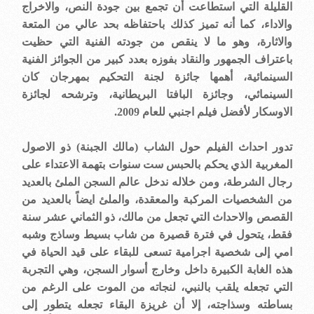
القليلة التي استطاعت أن تجمع بين جودة النص، والاخراج
والاداء، كما أنه تميز كذلك باحتفاظه بحد عالي من المتعة
والاثارة، وهو ما لا ينقص من جودته الفنية التي حظيت
باعتراف الجمهور والنقاد بفوزه بعدد كبير من الجوائز الفنية
السينمائية، أهمها جائزة لجنة التحكيم بمهرجان كان
السينمائي، وجائزة البافتا البريطانية، وترشحه لجائزة
الاوسكار لأفضل فيلم اجنبي للعام 2009.
تدور احداث الفيلم حول الشاب (مالك الجبنة) ذو الاصول
المغربية الذي يحكم بالحبس ست سنوات بتهمة الاعتداء على
رجال الشرطة، ومن خلاله ندخل عالم السجن الملئ بالعديد
من الشخصيات المركبة والمعقدة، والملئ ايضاً بالعديد من
القصص والاحداث التي تجعل من مالك، ذو الثماني عشر سنة
فقط، يتحول في فترة قصيرة من شاب بسيط وساذج وشبه
امي إلى شخصية اجرامية تسعى للبقاء على قيد الحياة في
هذه الغابة الكبيرة داخل وخارج أسوار السجن، وهي التجربة
التي تجعله يلقب بالنبي، لنجاته من الموت على الرغم من
بساطته وسذاجته، إلا أن غريزة البقاء تجعله يتطور إلى