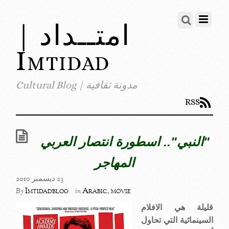
امتــداد |
Imtidad
مدونة ثقافية | Cultural Blog
RSS
"النبي".. اسطورة انتصار العربي
المهاجر
23 ديسمبر 2010
Imtidadblog
Arabic
,
movie
By
in
قليلة هي الافلام
السينمائية التي تحاول