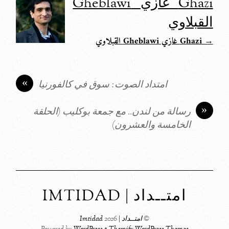
Ghazi غازي Gheblawi
القبلاوي
→ Ghazi غازي Gheblawi القبلاوي
«
امتداد الصوت: سوق في كالفورنيا
»
رسالة من لندن.. مع جمعة بوكليب (الحلقة
الخامسة والعشرون)
امتــداد | IMTIDAD
©
امتــداد | Imtidad
2026