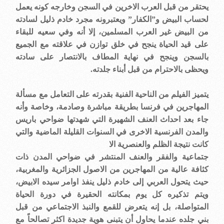
يحتقر من قبل العرب الاخرين في السجن وخارجه كونه يعمل
لحساب البيض و”الكفار” ويعتبرونه مجرد خادم ذليل لسادته
من البيض غير العرب المسلمين، إلا أنه وفي سعيه للبقاء
على قيد الحياة ينجح في خلق توازن في علاقته مع الجميع
بالسجن وينجح في نهاية المطاف بالانتصار على سادته
ويحظى بالاحترام من قبل أبناء جلدته.
يتميز الفيلم من الناحية الفنية بقدرته على التعامل مع مسألة
المهاجرين في فرنسا بطريقة مباشرة وصادمة، وخاصة وأنه
جاء بعد احداث العنف الشهيرة التي شهدتها ضواحي باريس
والمدن الفرنسية الاخرى في السنوات القليلة الماضية والتي
كانت نتيجة الظلم والعنصرية الا
جتماعية والفقر والعنف المنتشر في ضواحي المدن ذات
كثافة عالية من المهاجرين من الاصول الجزائرية والمغربية،
حيث يتحول العربي إلى خادم ذليل ينفذ اوامر سيده الابيض،
ويتم تذكيره كل يوم بمكانته الحقيرة في دورة الحياة
المتواصلة، بل إنه يتعرض للقمع والنبذ الاجتماعي من قبل
بني جلده عندما يحاول أن يتبنى هوية جديدة اكثر تصالحاً مع