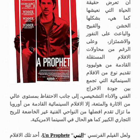
أن تعرض حقيقة
الحياة التي نعيشها
كما هي، بشكلها
الخشن والقبيح
والباعث على النفور
والاشمئزاز، وعلى
الرغم من محاولات
الافلام المستقلة
القادمة من هوليوود
تقديم نوع من الافلام
السينمائية التي تجمع
بين جودة الاخراج
الفني والاداء التشخيصي، إلى جانب الاحتفاظ بمستوى عالي
من الاثارة والمتعة، إلا الافلام السينمائية القادمة من أوروبا
ما تزال تقدم افضلها من النواحي الفنية غير الخاضعة للربح
التجاري الكبير كما هو الحال في السينما الامريكية.
ولعل الفيلم الفرنسي “
النبي
”
Un Prophete
، أحد تلك الافلام