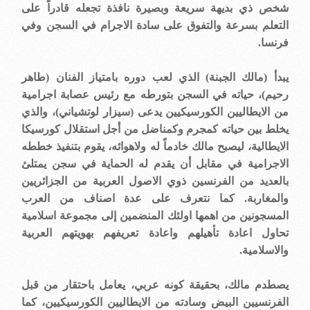
شخص ذي بديهة سريعة وبصيرة نافذة تجعله قادراً على
التعلم بسرعة والتفوق على سادة الاجرام في السجن وفي
فرنسا.
يبدأ (مالك الجبنة) الذي لعب دوره بامتياز الفنان (طاهر
رحيم)، حياته في السجن بتورطه مع رئيس عصابة اجرامية
من الايطاليين الكورسيكيين يدعى (سيزار لوتشياني)، والذي
يخلط بين حياته كمجرم وكمناضل من أجل استقلال كورسيكا
الايطالية، ليصبح مالك خادماً له ولاهوائه، يقوم بتنفيذ خططه
الاجرامية في مقابل أن يقدم له الحماية في سجن يمتلئ
بالعديد من الفرنسين ذوي الاصول العربية من الجزائريين
والمغاربة. كما نتعرف على عدة اصناف من العرب
المسجونين من اهمها اولئك المنضمين إلى مجموعة اسلامية
تحاول اعادة تأهيلهم واعادة تعريفهم بهويتهم العربية
والاسلامية.
يصطدم مالك، بحقيقة كونه عربي، يعامل باحتقار من قبل
الفرنسيين البيض وسادته من الايطاليين الكورسيكيين، كما