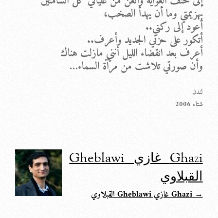
إلى حتف الغواية وألعن من عليائي كل الشامتين
بهزيمتي وما أن يهدأ الصخب،
أعود إلى ركني..
أتكور على حزني الجديد وأعرف..
أعرف بعد انقضاء الليل أنني مازلت هناك
وأن صورتي تلاشت من مرآة السماء…
لندن
شتاء 2006
Ghazi غازي Gheblawi
القبلاوي
→ Ghazi غازي Gheblawi القبلاوي