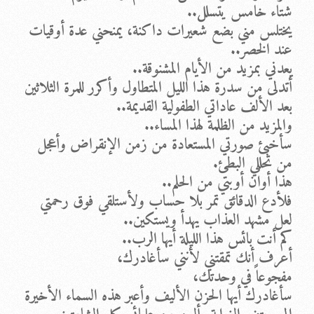
شتاء خامس يتسلل..
يختلس مني بضع شعيرات داكنة، يمنحني عدة أوقيات
عند الخصر..
يعدني بمزيد من الأيام المشنوقة..
أتدلى من سدرة هذا الليل المتطاول وأكرر للمرة الثلاثين
بعد الألف عاداتي الطفولية القديمة..
والمزيد من الظلمة لهذا المساء..
سأخبئ صورتي المستعادة من زمن الإنقراض وأعجل
من تحللي البطئ.
هذا أوان أوبتي من الحلم..
فلأدع الدقائق تمر بلا حساب ولأستلقي فوق رحمتي
لعل مشهد العذاب يهدأ ويستكين..
كم أنت بائس هذا الليلة أيها الرب..
أعرف أنك تمقتني لأنني سأغادرك،
مفجوعاً في وحدتك،
سأغادرك أيها الحزن الأليف وأعبر هذه السماء الأخيرة