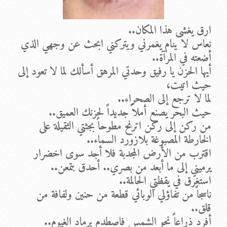
ارق يغشى هذا المكان..
نعاس لا ينام يغمرني ويتركني ابحث عن وجهي الذي
أضعته في المرآة..
أيها الحزن يا رفيق وحدتي المرهق أسألك لما لا تعود إلى
حيث اتيت،
لما لا ترجع إلى الصحراء..
حيث البحر يصنع أملاً جديداً لحزنك العميق..
من ركن إلى ركن اترنح مطوحاً بجثتي الثقيلة على
الخارطة المصبوغة بلازورد السماء..
اقترب من الأرض المجدبة فلا أجد سوى اخضرار
يرميني إلى ما أبعد من بصري.. أحدق بتمعن..
استغرق في يقظتي الحالمة..
ناسجاً من تفاؤلي الوبائي قطعة من حنين ولفافة من
قلق..
أفرد ذراعاً نحو الشمس فاصطدم برماد الغيوم..