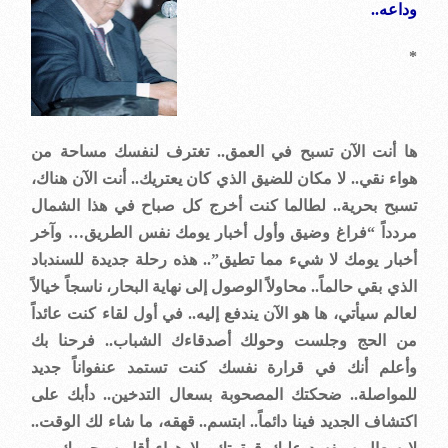
وداعه..
*
ها أنت الآن تسبح في العمق.. تغترف لنفسك مساحة من
هواء نقي.. لا مكان للضيق الذي كان يعتريك.. أنت الآن هناك،
تسبح بحرية.. لطالما كنت أخرج كل صباح في هذا الشمال
مردداً “فراغ وضيق وأول أخبار يومك نفس الطريق… وآخر
أخبار يومك لا شيء مما تطيق”.. هذه رحلة جديدة للسندباد
الذي بقي حالماً.. محاولاً الوصول إلى نهاية البحار، ناسجاً خيالاً
لعالم سيأتي، ها هو الآن يندفع إليه.. في أول لقاء كنت عائداً
من الحج وجلست وحولك أصدقاءك الشباب.. فرحنا بك
وأعلم أنك في قرارة نفسك كنت تستمد عنفواناً جديد
للمواصلة.. ضحكتك المصحوبة بسعال التدخين.. دأبك على
اكتشاف الجديد فينا دائماً.. ابتسم.. قهقه، ما شاء لك الوقت..