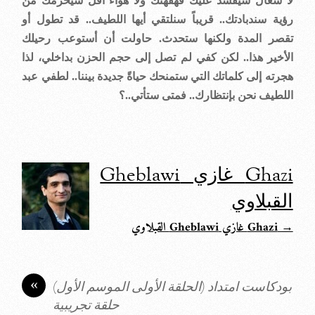
لا سعال سيفسد عليك قهقهتك ولا هواء أقل سيحرمك من
رؤية سندبادتك.. قريباً سنلتقي أيها اللطيف.. قد تطول أو
تقصر المدة ولكنها ستحدث. حاولت أن أستوعب رحيلك
الأخير هذا.. لكن كفي لم تصل إلى حجم الحزن بداخلي، لذا
هجرته إلى كلماتك التي ستمنحك حياةً جديدة بيننا.. لطفي عبد
اللطيف نحن بإنتظارك.. فمتى ستأتي..؟
Ghazi غازي Gheblawi
القبلاوي
→ Ghazi غازي Gheblawi القبلاوي
«
بودكاست امتداد (الحلقة الأولى الموسم الأول)
حلقة تجريبية