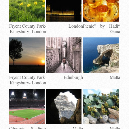
Fryent County Park-
London
“Picnic” by Hadi
Kingsbury- London
Gana
Fryent County Park-
Edinburgh
Malta
Kingsbury- London
Olympic Stadium
Malta
Matla