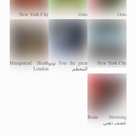
New York City
Oslo
Oslo
New York City
Toto the great توتو
Hmapstead Heath
المعظم
London
Brain Storming
عصف ذهني