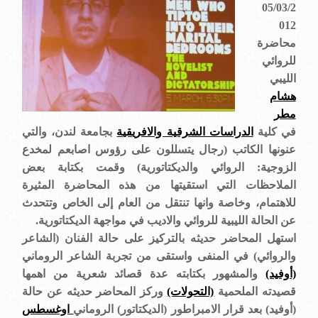
05/03/2
012
محاضرة
للروائي
الليبي
هشام
مطر
في كلية
الدراسات الشرقية والافريقية
بجامعة لندن، والتي
عنونها الكاتب (رجال يتسللون على رؤوس اصابعم لمخدع
الزوجية: الروائي والديكتاتورية) وقمت بكتابة بعض
الملاحظات التي استقيتها من هذه المحاضرة المثيرة
للاهتمام، وخاصة وانها تنتقل من العام إلى الخاص وتتحدث
عن الحالة الليبية للروائي والاديب في مواجهة الديكتاتورية
.
استهل المحاضر حديثه بالتركيز على حالة الفنان (الشاعر
والروائي) في المنفى واستقى من تجربة الشاعر الروماني
(أوفيد)
والمشهور بكتابته عدة قصائد شعرية من اهمها
قصيدته الملحمية
(التحولات)
وركز المحاضر حديثه عن حالة
(أوفيد) بعد قرار الامبراطور (الديكتاتور) الروماني
اوغسطس