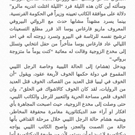
وسألته أين كان هذه الليلة فرد “الليلة اغتلت اندريه مالرو”
دلالة على موافقة الكاتب تعيينه وزيراً في الحكومة الفرنسية.
بينما يسرد مشهداً مشابها حدث مع الروائي البيروفي
المعروف ماريو فارغاس يوسا الذ قرر مطلع التسعينات
ترشيح نفسه للرئاسة في البيرو وتسرد زوجته أنه في احد
الليالي عاد فارغاس يوسا متأخراً من حفل انتخابي وتسلل
إلى مخدع الزوجية وقالت له معاتبة “كنت يوماً ما متزوجة
بروائي
“.
ويدخل (هشام) إلى الحالة الليبية وخاصة الرجل الليبي
المقموع في دولة حكمها الخوف لأربعة عقود، ويقول “أن
الخوف في ليبيا قتل العديد من القصائد، الخوف قتل العديد
من الروايات، لقد كان الخوف كالاشواك في الحلق”، وان
الخوف قلص مساحة الحرية والتعبير للرجل والكاتب الليبي،
حتى وصلت إلى مخدع الزوجية، حيث اصبحت المجاهرة بأي
افكار او آراء ضد الديكتاتورية مغامرة محفوفة المخاطر.
ويشبه هشام حالة الرجل الليبي خلال مرحلة القذافي بأنها
حالة من الصمت والعجز، واصبح الكاتب الليبي يواجه
ديكتاتورية لا تريد له أن يستمر لأن من طبيعة الديكتاتورية أنها