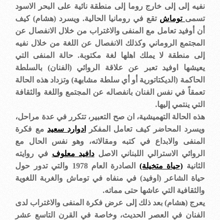
نفيه إلى إلى خارج روما إلى منطقة نائية على البحر الاسود
تسمى
توماش
تقع في رومانيا الحالية. ويسرد (هشام) كيف
أن أوفيد تعامل مع المنفى والاغتراب من خلال الانفصال عن
المجتمع الروماني وكذلك الانفصال عن اللغة من خلال نفيه
إلى منطقة لا يملك اهلها لغة مكتوبة. حالة المنفى التي
يعيشها اوفيد تعبر عن علاقة الروائي (الفنان) بالسلطة
الحاكمة (الديكتاتورية أو أي سلطة مشابهة) وتزداد هذه الحالة
تعمقاً في نفس الفنان بانفصاله عن المجتمع واللغة والثقافة
التي ينتمي إليها
.
هذه الحالة التهميشية، ان صح التعبير، تتكرر في عدة مراحل،
ويسرد المحاضر كيف تعامل المفكر
ادوارد سعيد
مع فكرة
المنفى والابداع في كتبه ومقالاته، وهو نفس الحال مع
الروائي الاسترالي اللبناني الاصل
دافيد معلوف
في روايته
الثانية
(حياة متخيلة)
الصادرة العام 1978 والتي تدور حول
حياة الشاعر (اوفيد) في منفاه في توماش والغربة اللغوية
والثقافية التي عاشها حتى مماته
.
يعرج (هشام) بعد ذلك إلى عرض فكرة المنفى والاغتراب لدى
الفنان في العصر الحديث، وخاصة في القرن التاسع عشر