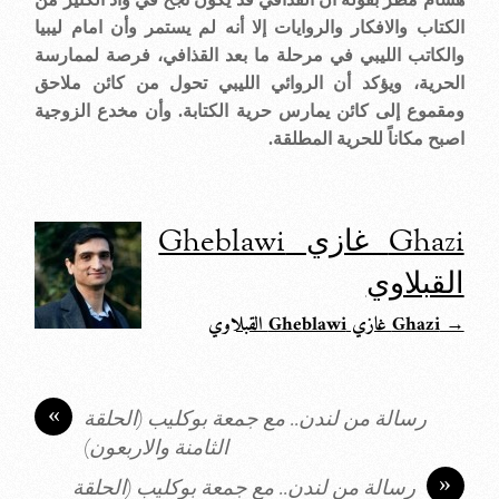
الكتاب والافكار والروايات إلا أنه لم يستمر وأن امام ليبيا
والكاتب الليبي في مرحلة ما بعد القذافي، فرصة لممارسة
الحرية، ويؤكد أن الروائي الليبي تحول من كائن ملاحق
ومقموع إلى كائن يمارس حرية الكتابة. وأن مخدع الزوجية
اصبح مكاناً للحرية المطلقة
.
Ghazi غازي Gheblawi
القبلاوي
→ Ghazi غازي Gheblawi القبلاوي
«
رسالة من لندن.. مع جمعة بوكليب (الحلقة
الثامنة والاربعون)
»
رسالة من لندن.. مع جمعة بوكليب (الحلقة