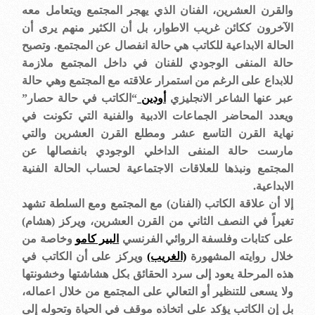
والقرن العشرين، الفنان الذي يهجر المجتمع ويتعامل معه
الآخرون ككائن غريب الاطوار، بل أن الكثير منهم يرى أن
الحالة الابداعية للكاتب هي حالة انفصال عن المجتمع. وتصبح
حالة المنفى الوجودي للفنان في داخل المجتمع ملازمة
للابداع على الرغم من استمرار علاقته مع المجتمع وهي حالة
عبر عنها الشاعر الانجليزي
أودين
“الكاتب في حالة حصار”
ويعدد المحاضر الجماعات الادبية والفنية التي تكونت في
نهاية القرن التاسع عشر ومطلع القرن العشرين والتي
مارست حالة المنفى الداخلي الوجودي بانفصالها عن
المجتمع ونبذها للعلاقات الاجتماعية لحساب الحالة الفنية
الابداعية
.
إلا أن علاقة الكاتب (الفنان) مع المجتمع ومع السلطة تشهد
تغيراً في النصف الثاني من القرن العشرين، ويركز (هشام)
على كتابات وفلسفة الروائي الفرنسي
البير كامو
وخاصة من
خلال روايته المشهورة
(الغريب)
ويركز على أن الكاتب في
هذه المرحلة يعود إلى سرد الحقائق بكل هشاشتها وخشونتها
ولا يسعى للتنظير أو التعالي على المجتمع من خلال اعماله،
بل إن الكاتب يؤكد على اتخاذه موقف في الحياة وتحوله إلى