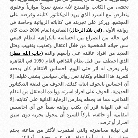
تخشى من الكاتب والمبدع لأنه يصنع سرداً موازياً وعفوي
يتعارض مع السرد الذي يريد الديكتاتور كتابته وفرضه على
المجتمع. ويركز على تجربته في كتاباته الروائية وخاصة في
روايته الأولى
(في بلاد الرجال)
الصادرة العام 2006 حيث كان
في حالة من الصراع بين احساسه بالكراهية لنظام قمعي
مس حياته الشخصية من خلال اعتقال وتعذيب وتغييب وقتل
العديد من افراد عائلته على رأسهم والده
(جاب الله مطر)
الذي اختطف من قبل نظام القذافي العام 1990 في القاهرة
ولم يعرف له اثر حتى اليوم، احساس الانتقام كان يدفعه
لتعرية هذا النظام وكتابة نص روائي سياسي يشفي غليله. إلا
أن احساس بالخوف انتابه كذلك، الخوف من قبضة الديكتاتور
الحديدية، الخوف على افراد اسرته ووالده المعتقل من انتقام
القذافي، مما قد يجعله يمارس الرقابة الذاتية على كتابته، إلا
أنه في النهاية قرر أن يكتب روايته بعيداً عن أي احاسيس
انتقامية أو خائفة، تاركاً للسرد أن يتجول بحرية دون سبق
اصرار أو ترصد
.
في نهاية محاضرته والتي استمرت لأكثر من ساعة، يختم
هشام مطر بقوله أن القذافي قد يكون نجح في وأد الكثير من