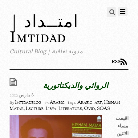
امتــداد |
Imtidad
مدونة ثقافية | Cultural Blog
RSS
الروائي والديكتاتورية
6 مارس 2012
Imtidadblog
Arabic
Arabic
,
art
,
Hisham
By
in
Tags:
Matar
,
Lecture
,
Libya
,
Literature
,
Ovid
,
SOAS
اقيمت
مساء
الاثنين