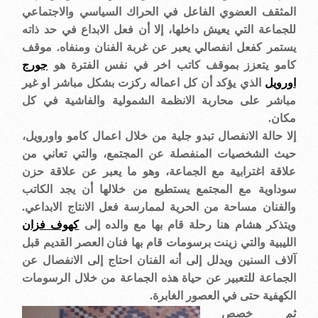
المثقف العضوي الفاعل في الحراك السياسي والاجتماعي
للجماعة التي يعيش داخلها، إلا أن فعل الابداع في حد ذاته
يستمر كفعل انفصالي يعبر عن غربة الفنان ومنفاه. موقف
كامو يتعزز بموقف كاتب اخر في نفس الفترة هو
جورج
اورويل
الذي يؤكد أن كل اعماله ركزت بشكل مباشر او غير
مباشر على محاربة الانظمة الشمولية والفاشية في كل
مكان
.
إلا حالة الانفصال تبدو جلية من خلال اعمال كامو واورويل،
حيث الشخصيات المنفصلة عن المجتمع، والتي تعاني من
علاقة اغترابية مع الجماعة، وهو ما يعبر عن علاقة حزن
سوداوية مع المجتمع يستطيع من خلالها أن يجد الكاتب
والفنان مساحة من الحرية لممارسة فعل الانتاج الابداعي.
ويتذكر هشام هنا رحلة قام بها مع والده إلى
كهوف فزان
الليبية والتي زينت برسومات قام بها فنان العصر القديم قبل
آلاف السنين ويدلل إلى أنه الفنان احتاج إلى الانفصال عن
الجماعة للتعبير عن حياة هذه الجماعة من خلال الرسومات
الكهفية حتى في العصور الغابرة
.
ثم خصص