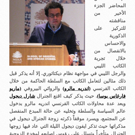
المحاضر الجزء
الأخير من
مناقشته
للتركيز على
الذكورية
والاحساس
بالانفصال من
خلال تجربة
الكاتب الليبي
والرجل الليبي في مواجهة نظام ديكتاتوري. إلا أنه يذكر قبل
ذلك مثالين لتعامل الكاتب مع السلطة الحاكمة من خلال
الكاتب الفرنسي
(اندريه مالرو)
والروائي البيروفي
(ماريو
فارغاس يوسا)
. حيث يذكر كيف اقنع الجنرال
شارل ديجول
وبعد عدة محاولات الكاتب الفرنسي اندريه مالرو بدخول
عالم السياسة والسلطة وتخليه عن حالة المبدع المنفصل
عن المجتمع، ويسرد موقفاً ذكرته زوجة الجنرال ديجول في
مذكراتها حيث تذكر ايفون ديجول الليلة التي عاد فيها زوجها
الجنرال متأخراً وتسلل على رؤوس اصابعه لمخدع الزوجية