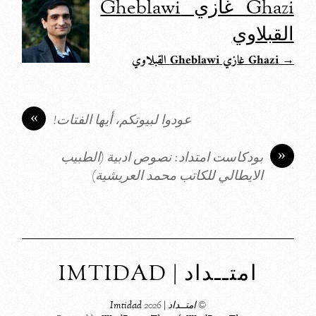
Ghazi غازي Gheblawi
القبلاوي
→ Ghazi غازي Gheblawi القبلاوي
«
عودوا لبيوتكم، أيها الفتات!
»
بودكاست امتداد: نصوص ادبية (الطبيب
الايطالي للكاتب محمد العريشية)
امتــداد | IMTIDAD
©
امتــداد | Imtidad
2026