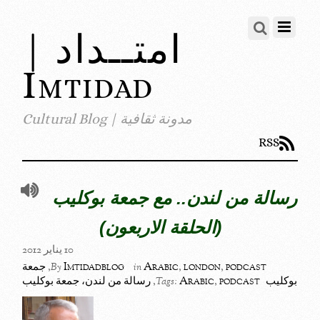
امتــداد |
Imtidad
مدونة ثقافية | Cultural Blog
RSS
رسالة من لندن.. مع جمعة بوكليب
(الحلقة الاربعون)
10 يناير 2012
podcast
,
london
,
Arabic
Imtidadblog
,
جمعة
By
in
بوكليب
podcast
,
Arabic
,
رسالة من لندن، جمعة بوكليب
Tags: