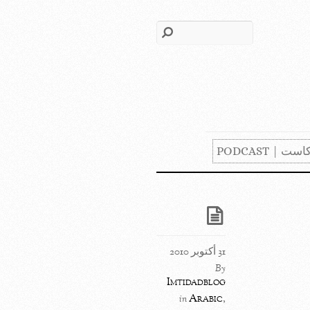
ست | PODCAST
31 أكتوبر 2010
By
Imtidadblog
Arabic
,
in