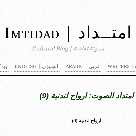
امتــداد | Imtidad
مدونة ثقافية | Cultural Blog
WRITER
عربي | ARABIC
انجليزي | ENGLISH
بودكا
امتداد الصوت: ارواح لندنية (9)
ارواح لندنية (9)