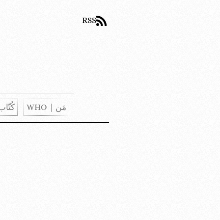
RSS
مَن | WHO
كُتّاب | S