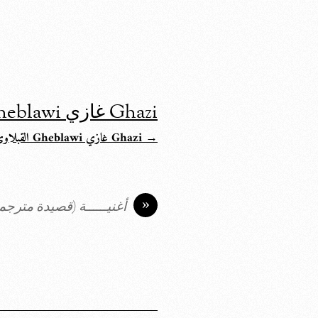
Ghazi غازي Gheblawi القبلاوي
→ Ghazi غازي Gheblawi القبلاوي
»
أغنيــــــة (قصيدة مترجم