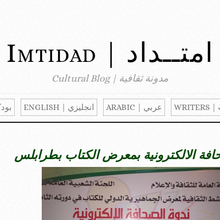
امتــداد | Imtidad
مدونة ثقافية | Cultural Blog
WRITER
عربي | ARABIC
انجليزي | ENGLISH
بودكا
افة الالكترونية بمعرض الكتاب بطرابلس