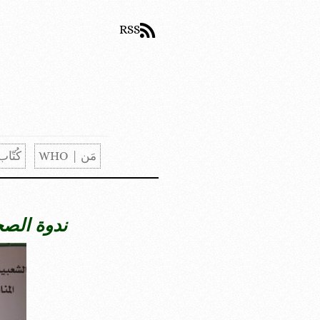
RSS
مَن | WHO
كُتّاب | S
ندوة الصح