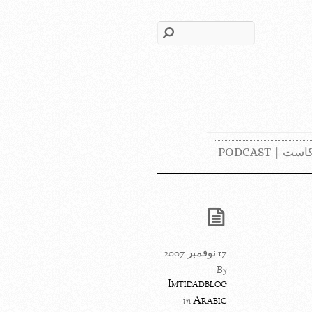
ست | PODCAST
17 نوفمبر 2007
By
Imtidadblog
Arabic
in