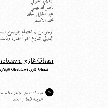
الناجي الحربي
ناصر الدعيسي
عبد الجليل خالد
محمد الاصفر
ارجو لمن له اهتمام بموضوع الند
الدولي بشارع عمر المختار، وذلك 
Ghazi غازي Gheblawi القبلاوي
→ Ghazi غازي Gheblawi القبلاوي
»
امتداد تفوز بجائزة الم
عربية للعام 2007