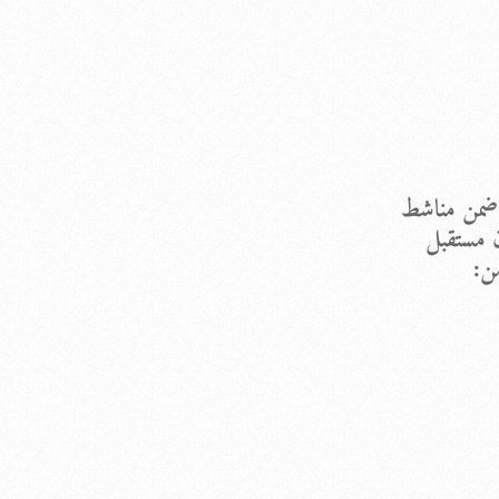
 مستقبل
من: